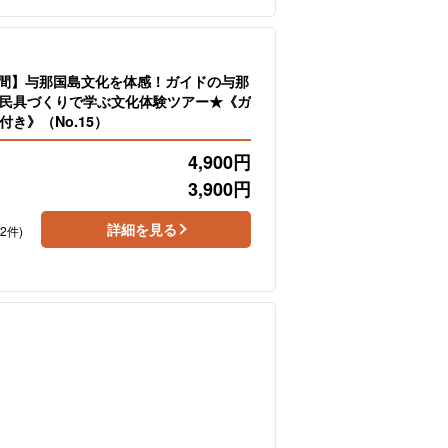
時間】与那国島文化を体感！ガイドの与那
民具づくりで学ぶ文化体験ツアー★《ガ
き》（No.15）
4,900
円
3,900
円
詳細を見る
42件)