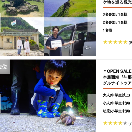
ケ地を巡る観光
料》（No.6）
3名参加 / 1名様
2名参加 / 1名様
1名様
(
＊OPEN SA
本最西端『与那
グルナイトツアー
大人(中学生以上)
小人(中学生未満)
幼児(小学生未満)
(7