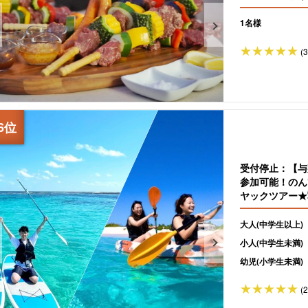
1名様
(
受付停止：【与
参加可能！のん
ヤックツアー★
大人(中学生以上)
小人(中学生未満)
幼児(小学生未満)
(