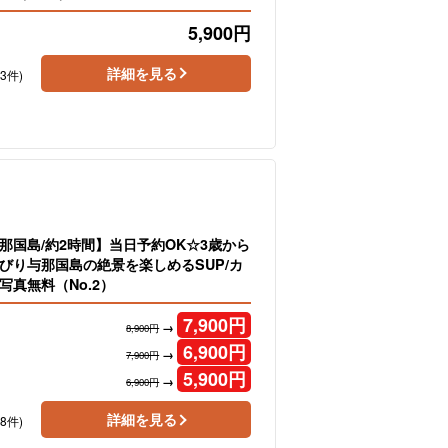
5,900
円
詳細を見る
33件)
那国島/約2時間】当日予約OK☆3歳から
びり与那国島の絶景を楽しめるSUP/カ
写真無料（No.2）
7,900
円
→
8,900円
6,900
円
→
7,900円
5,900
円
→
6,900円
詳細を見る
28件)