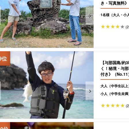
き・写真無料》（
1名様（大人・小
(2
【与那国島/約
く！秘境・与那
付き》（No.11
大人（中学生以上
小人（中学生未満
(