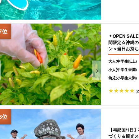
＊OPEN SA
間限定☆沖縄の
ン＜当日お持ち
大人(中学生以上)
小人(中学生未満)
幼児(小学生未満)
(
【与那国/1日
づくり＆観光ス