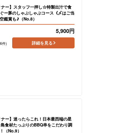
ィナー】スタッフ一押し☆特製出汁で食
ぐー豚のしゃぶしゃぶコース《〆はご当
空鑑賞も♪（No.8）
5,900
円
詳細を見る
36件)
ィナー】迷ったらこれ！日本最西端の星
☆島食材たっぷりのBBQ串をこだわり調
（No.9）