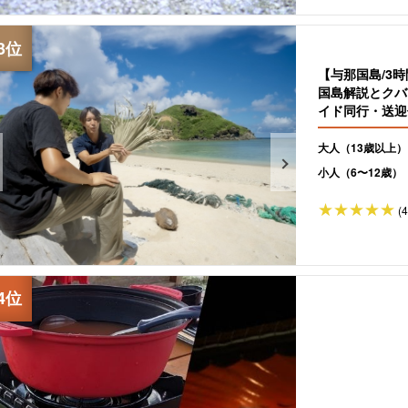
【与那国島/3
国島解説とクバ
イド同行・送迎付
大人（13歳以上）
小人（6〜12歳）
(