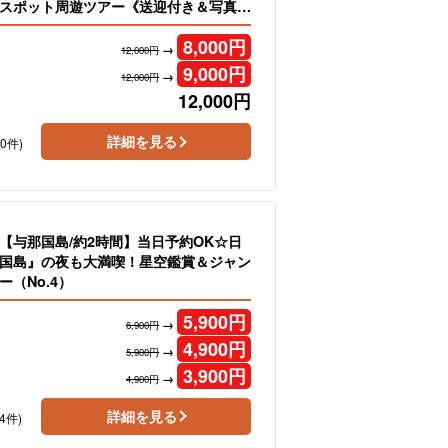
スポット周遊ツアー《送迎付き＆写真無
8,000
円
→
12,000円
9,000
円
→
12,000円
12,000
円
詳細を見る
90件)
LE【与那国島/約2時間】当日予約OK☆日
国島』の夜も大満喫！星空鑑賞＆ジャン
（No.4）
5,900
円
→
6,900円
4,900
円
→
5,900円
3,900
円
→
4,900円
詳細を見る
4件)