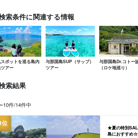
検索条件に関連する情報
レンタカー
島内観光
写真無料
ディナープラン
ホテル宿泊プラン
ベビー
満車注意
ツアー
気スポットを巡る島内
与那国島SUP（サップ）
与那国島Dr.コトー
光ツアー
ツアー
（ロケ地巡り）
検索結果
〜10件/14件中
★夏の特別SA
島におすすめ☆