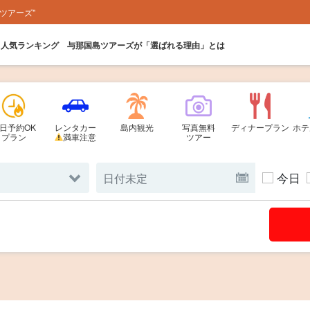
ツアーズ"
人気ランキング
与那国島ツアーズが「選ばれる理由」とは
日予約OK
レンタカー
島内観光
写真無料
ディナープラン
ホテ
プラン
満車注意
ツアー
今日