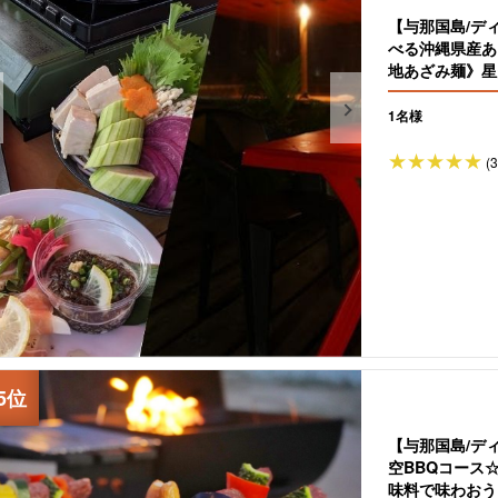
【与那国島/デ
べる沖縄県産あ
地あざみ麺》星
1名様
(
【与那国島/デ
空BBQコース
味料で味わおう！