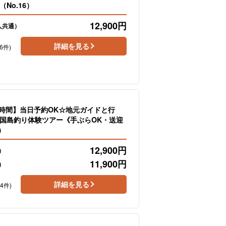
No.16）
12,900
円
人共通）
詳細を見る
6件)
3時間】当日予約OK☆地元ガイドと行
国島釣り体験ツアー《手ぶらOK・送迎
）
12,900
円
）
11,900
円
）
詳細を見る
24件)