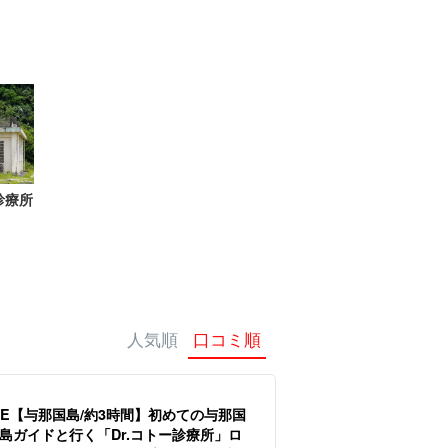
シッター
診療所
人気順
口コミ順
LE【与那国島/約3時間】初めての与那国
島ガイドと行く「Dr.コトー診療所」ロ