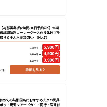
LE【与那国島/約2時間/当日予約OK】☆期
伝統調味料コーレーグース作り体験プラ
帰り＆手ぶら参加OK＞（No.7）
5,900
円
→
7,900円
4,900
円
→
6,900円
3,900
円
→
5,900円
詳細を見る
27件)
】初めての与那国島におすすめ☆クバ民具
ポット周遊ツアー《ガイド同行・送迎付