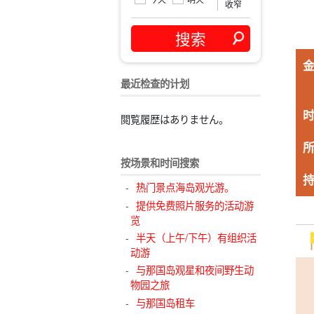
收窄
最近检查的计划
閲覧履歴はありません。
按场景和时间搜索
热门景点海岛观光游。
提供免费照片服务的活动游
览
半天（上午/下午）有组织活
动游
与那国岛观星和夜间野生动
物园之旅
与那国岛租车