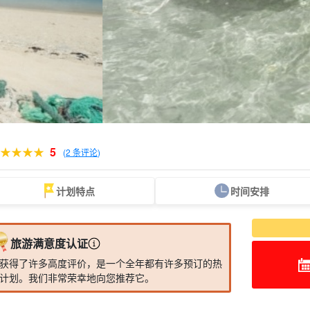
5
(
2 条评论
)
计划特点
时间安排
租车
岛屿观光
免费摄影
晚餐计划
酒店住宿计划
注意车已满。
观光
旅游满意度认证
获得了许多高度评价，是一个全年都有许多预订的热
计划。我们非常荣幸地向您推荐它。