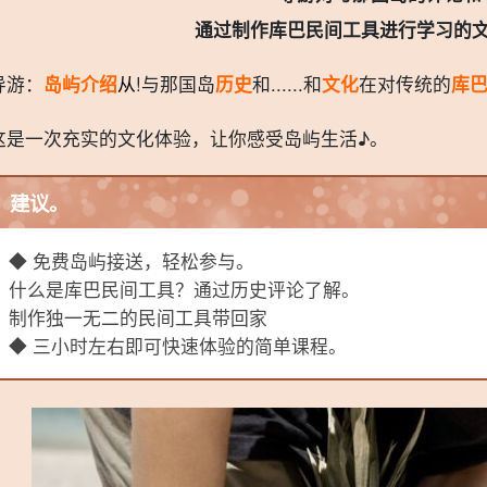
通过制作库巴民间工具进行学习的
导游：
岛屿介绍
从
!与那国岛
历史
和......和
文化
在对传统的
库
这是一次充实的文化体验，让你感受岛屿生活♪。
建议。
◆ 免费岛屿接送，轻松参与。
什么是库巴民间工具？通过历史评论了解。
制作独一无二的民间工具带回家
◆ 三小时左右即可快速体验的简单课程。