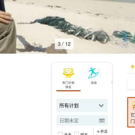
4
/
12
热门计划
活动
可当天预订
排名
规划
它
门
并且
今天
明天