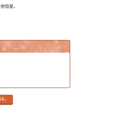
其他恒星。
排名。