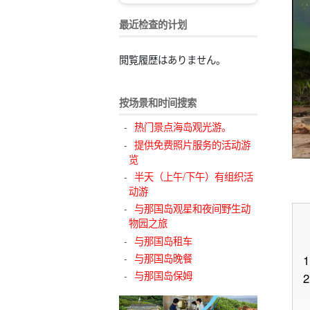
最近检查的计划
閲覧履歴はありません。
按场景和时间搜索
热门景点海岛观光游。
提供免费照片服务的活动游
览
半天（上午/下午）有组织活
动游
与那国岛观星和夜间野生动
物园之旅
与那国岛租车
与那国岛晚餐
1
与那国岛保姆
2