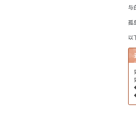
与
孤
以