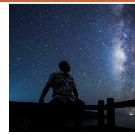
5.7.
就像 UFO 还有太空中的卫星
5.8.
如何从地面看到卫星？
.
与那国岛 关于星空 常见问题 (FAQ)
.
摘要