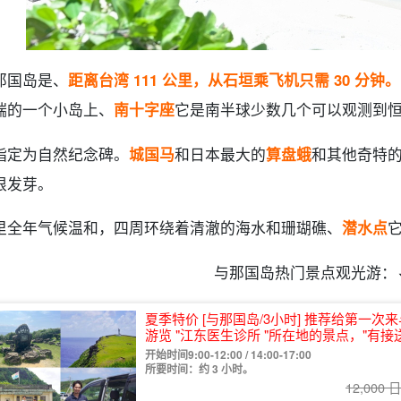
那国岛是、
距离台湾 111 公里，从石垣乘飞机只需 30 分钟。
端的一个小岛上、
南十字座
它是南半球少数几个可以观测到
指定为自然纪念碑。
城国马
和日本最大的
算盘蛾
和其他奇特
根发芽。
里全年气候温和，四周环绕着清澈的海水和珊瑚礁、
潜水点
与那国岛热门景点观光游：⬇
夏季特价 [与那国岛/3小时] 推荐给第一
游览 "江东医生诊所 "所在地的景点，"有接
开始时间9:00-12:00 / 14:00-17:00
所要时间：约 3 小时。
12,000