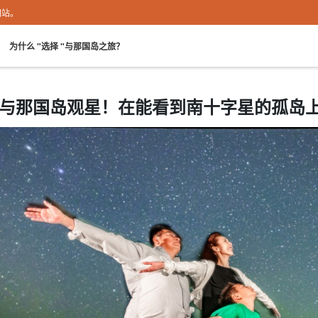
网站。
。
为什么 "选择 "与那国岛之旅？
与那国岛观星！在能看到南十字星的孤岛
租车
岛屿观光
免费摄影
晚餐计划
酒店住宿计划
注意车已满。
观光