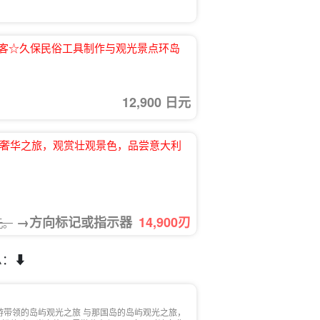
的游客☆久保民俗工具制作与观光景点环岛
12,900 日元
岛♪奢华之旅，观赏壮观景色，品尝意大利
→方向标记或指示器
14,900
刃
元。
：⬇︎
游带领的岛屿观光之旅 与那国岛的岛屿观光之旅，