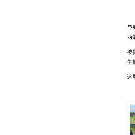
与
西
被
生
这