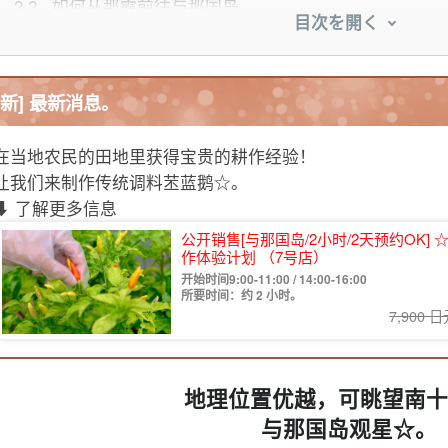
2.2.
如何从那霸前往与那国岛
目次を開く
.
与那国岛观星要点
3.1.
(1) 找出你想看的星星和星座的方向。
3.2.
(2) 找一个可以观察到你想看的星座的时间。
[新] 最新消息。
3.3.
(iii) 瞄准星座最高点的时间。
3.4.
(iv) 以新月日为目标。
在当地农民的田地里获得宝贵的耕作经验！
3.5.
(v) 在光线较暗的地方进行观察。
让我们来制作传统调料苤蓝鹅☆。
.
如何在与那国岛欣赏星空
⬇︎ 了解更多信息
4.1.
1) 观星和夜间野生动物园之旅
公开销售[与那国岛/2小时/2天预约OK
4.2.
(ii) 一边观星一边享用晚餐。
作体验计划 （7号店）
.
在与那国岛的星空中可以看到什么？
开始时间9:00-11:00 / 14:00-16:00
5.1.
只能看到日本的少数地区！ 地平线上闪耀的南十字星
所要时间：约 2 小时。
7,900 
5.2.
观看南十字星时应注意什么
5.3.
与那国岛星空中的美景 繁星点点，令人目不暇接！夜
5.4.
观赏银河时应注意的事项
地理位置优越，可眺望南十
5.5.
与那国岛的星空景观 季节性天体表演☆流星雨
5.6.
观看流星雨时应注意什么
与那国岛观星☆。