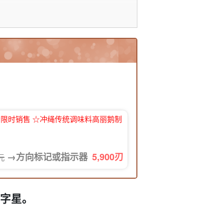
] ☆限时销售 ☆冲绳传统调味料高丽鹅制
→方向标记或指示器
5,900
刃
日元
空中的银河
字星。